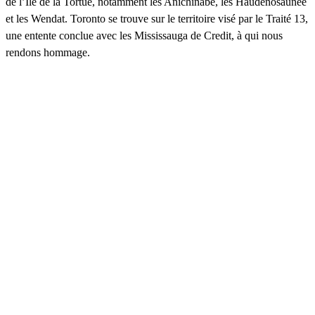
de l’Île de la Tortue, notamment les Anichinabé, les Haudenosaunee
et les Wendat. Toronto se trouve sur le territoire visé par le Traité 13,
une entente conclue avec les Mississauga de Credit, à qui nous
rendons hommage.