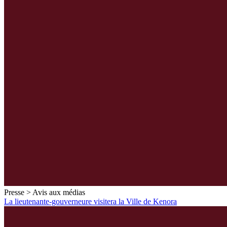
Presse > Avis aux médias
La lieutenante-gouverneure visitera la Ville de Kenora