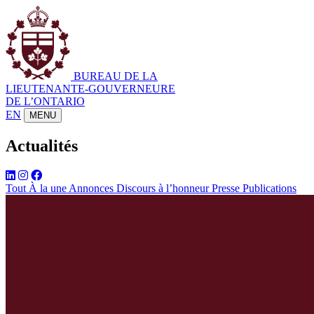
BUREAU DE LA
LIEUTENANTE-GOUVERNEURE
DE L’ONTARIO
EN
MENU
Actualités
Tout
À la une
Annonces
Discours à l’honneur
Presse
Publications