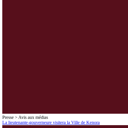
Presse > Avis aux médias
La lieutenante-gouverneure visitera la Ville de Kenora