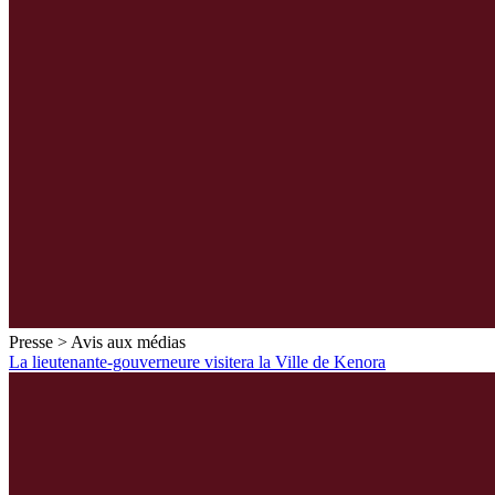
Presse > Avis aux médias
La lieutenante-gouverneure visitera la Ville de Kenora