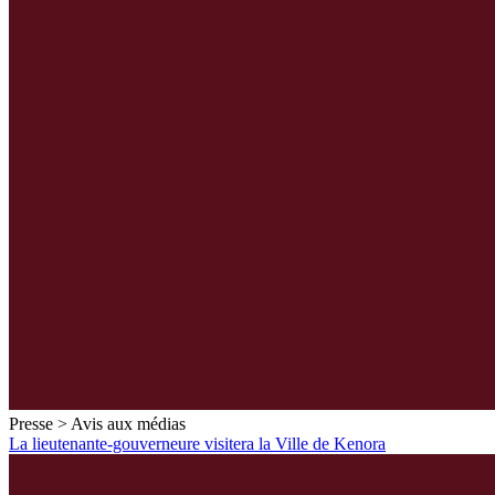
Presse > Avis aux médias
La lieutenante-gouverneure visitera la Ville de Kenora